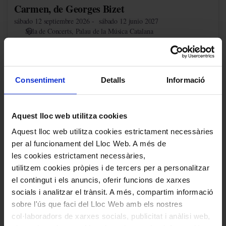
Carmen, de Georges Bizet
sábado 12 septiembre 2026
sábado 12 junio 2027
Sala de Concerts
Palau de la Música Catalana
Más información
Comprar
Consentiment
Detalls
Informació
La
Traviata,
de
Aquest lloc web utilitza cookies
Giuseppe
Aquest lloc web utilitza cookies estrictament necessàries
Verdi
per al funcionament del Lloc Web. A més de
les cookies estrictament necessàries,
utilitzem cookies pròpies i de tercers per a personalitzar
el contingut i els anuncis, oferir funcions de xarxes
socials i analitzar el trànsit. A més, compartim informació
sobre l'ús que faci del Lloc Web amb els nostres
La Traviata, de Giuseppe Verdi
col·laboradors de xarxes socials, publicitat i anàlisi web,
viernes 2 octubre 2026
sábado 24 abril 2027