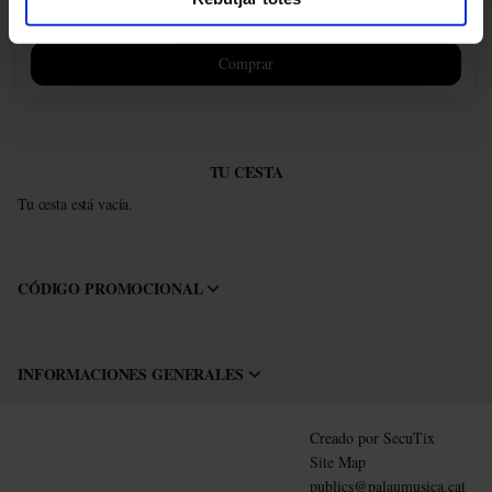
Más información
Comprar
TU CESTA
Tu cesta está vacía.
CÓDIGO PROMOCIONAL
INFORMACIONES GENERALES
Pie
Creado por SecuTix
de
Site Map
página
publics@palaumusica.cat